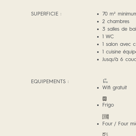
SUPERFICIE :
70 m² minimu
2 chambres
3 salles de ba
1 WC
1 salon avec c
1 cuisine équi
Jusqu’à 6 cou
EQUIPEMENTS :
Wifi gratuit
Frigo
Four / Four m