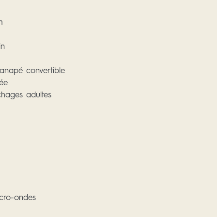
m
in
anapé convertible
pée
chages adultes
icro-ondes