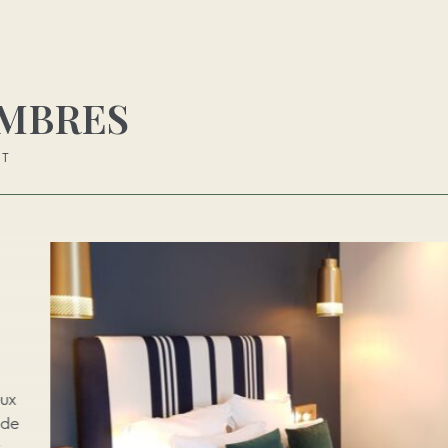
AMBRES
RT
EURE AVEC
N
ARD THIERS
e de 24m² est idéalement