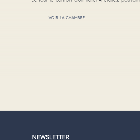
aménagée et accessible aux PMR. Située
l’hôtel avec une jolie vue sur le 
VOIR LA CHAMBRE
NEWSLETTER