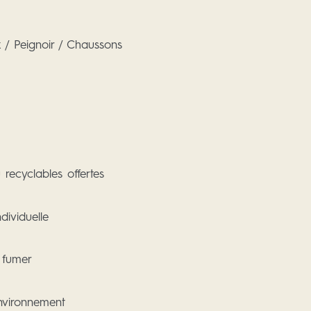
 / Peignoir / Chaussons
 recyclables offertes
ndividuelle
e fumer
nvironnement