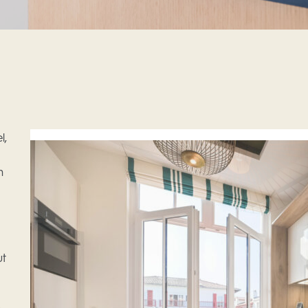
l,
n
ut