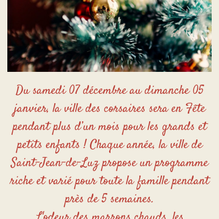
Du samedi 07 décembre au dimanche 05
janvier, la ville des corsaires sera en Fête
pendant plus d’un mois pour les grands et
petits enfants ! Chaque année, la ville de
Saint-Jean-de-Luz propose un programme
riche et varié pour toute la famille pendant
près de 5 semaines.
L'odeur des marrons chauds, les