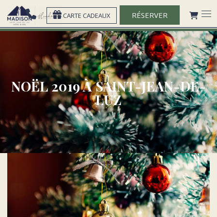
RÉSERVER
CARTE CADEAUX
NOËL 2019 À SAINT-JEAN-DE-
LUZ