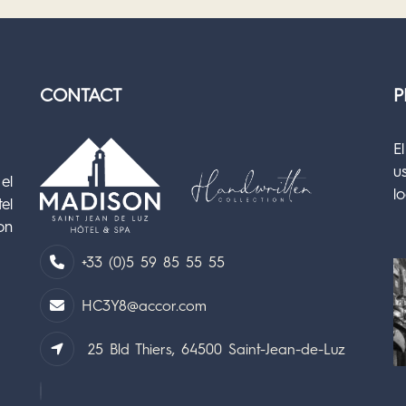
CONTACT
P
E
u
el
lo
el
on
+33 (0)5 59 85 55 55
HC3Y8@accor.com
25 Bld Thiers, 64500 Saint-Jean-de-Luz