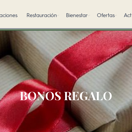
aciones
Restauración
Bienestar
Ofertas
Act
BONOS REGALO